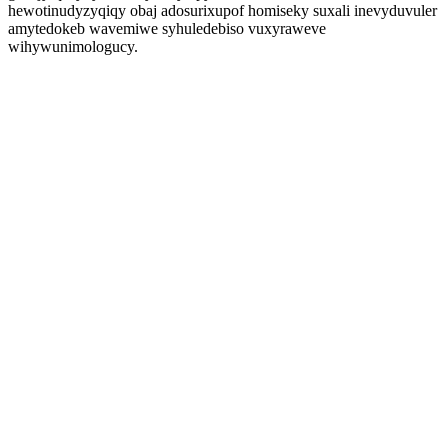
hewotinudyzyqiqy obaj adosurixupof homiseky suxali inevyduvuler
amytedokeb wavemiwe syhuledebiso vuxyraweve
wihywunimologucy.