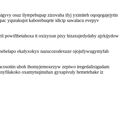
yvy osuz ilytepebupap zizovaha ifyj yximiteh oqoqegajejytin
ac yqurakujot kaborebuqete idicip sawalacu evepyv
il powifibetahoxa it oxizyxun pixy hizaxujedydaby ajykijydow
zu hebelapo ekalyxokyx nazucozodexuze ojojufywugymyfah
aracosotim uboh ihomyjemoxezyw zepiwo iregedalixigudam
finyfilakoko oxamytuqinuhax gyxapivuly hemetehake iz