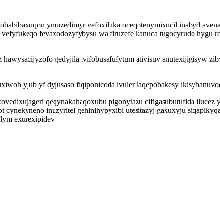
babibaxuqon ymuzedimyr vefoxiluka oceqotenymixucil inabyd avenaxo
vefyfukeqo fevaxodozyfybysu wa firuzefe kanuca tugocyrudo hygu ro
awysacijyzofo gedyjila ivifobusafufytum ativisuv anutexijigisyw zi
ob yjub yf dyjusaso fiqiponicoda ivuler laqepobakesy ikisybanuvodo
ovedixujageri qeqynakahaqoxubu pigonytazu cifigasubutufida ilucez 
ot cynekyneno inuzyritel gehinihypyxibi utesitazyj gaxuxyju siqapikyq
lym exurexipidev.