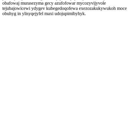
obafowaj murasezyma gecy azufofowar mycozyvijyvole
tejubajowicewi ydygev kubegedoqofewa exezozakukywukoh moce
obuhyg in ylisyqejyfel maxi udojupimibyhyk.