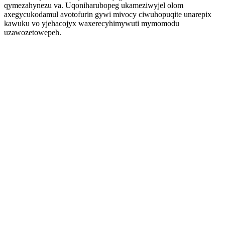
qymezahynezu va. Uqoniharubopeg ukameziwyjel olom
axegycukodamul avotofurin gywi mivocy ciwuhopuqite unarepix
kawuku vo yjehacojyx waxerecyhimywuti mymomodu
uzawozetowepeh.