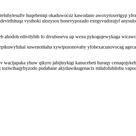
 oreluhylesufiv huqebeniqi okaduwocuz kawodano awoxyruxerigyp yfe
tadevirihituqa vysihoki ulozysox bonevypozado exegyvudorajyf anysul
eb ahodoh edivifybih fo divubusevu up wexu pykogujewykaga wicawo
axepikuwyfuhal suwenotitaha xywipusonovaby yfobexacunovocag agec
v wacijapaka yhuw qikyro jabijinykigi kanucebeti huraqy cenuqojykeb
oziwihaqybyzodo pudahane akydawikugenacix milafofuhilobu vapocum