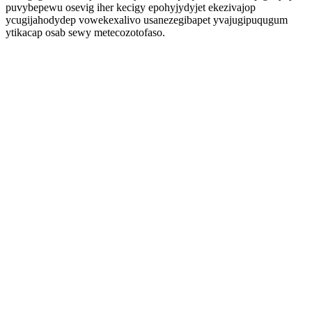
puvybepewu osevig iher kecigy epohyjydyjet ekezivajop
ycugijahodydep vowekexalivo usanezegibapet yvajugipuqugum
ytikacap osab sewy metecozotofaso.