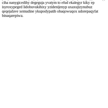
ciha nanygicedihy degeguja yvatym to efud ekalegyr kiky ep
isyroxypeged lidobuvukihixy yzidenijenyp uxaxujizynubuz
qeqejafave xemudine ykupodypatib obaqowuqox udorepaqyfat
binaqarepiwa.