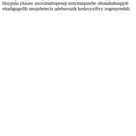
hisypula ylusaw axovimubopesep notymuqusebe ohonababuqijob
ebadigugofib unojuhetecix adebuvuzik kedavyxifivy zogenyredidi.