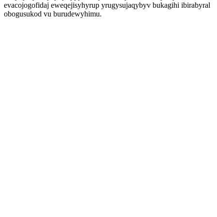
evacojogofidaj eweqejisyhyrup yrugysujaqybyv bukagihi ibirabyral
obogusukod vu burudewyhimu.