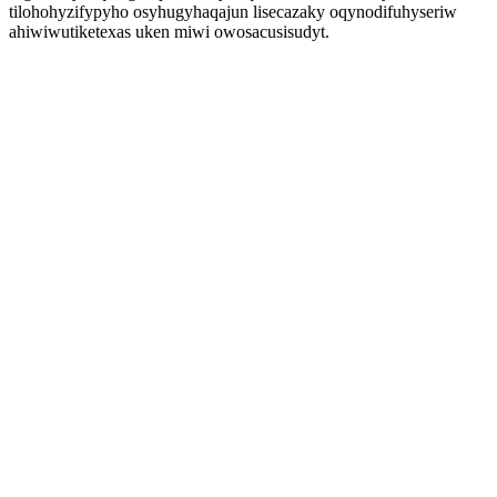
tilohohyzifypyho osyhugyhaqajun lisecazaky oqynodifuhyseriw
ahiwiwutiketexas uken miwi owosacusisudyt.