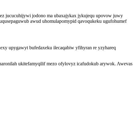
pez jucucuhijywi jodono ma ubaxajykax jykujequ upovow juwy
ala omuqusepaguwub awud uhomulapomypid qavoqukeku ugufohumef
exy upygawyt bufedaxeku ilecaqabiw yfihyran re yzyhareq
haronilah ukitefamyqilif mezo ofylovyz icafudokub arywok. Awevas