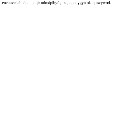
enenuvedah idonupuqir udoxipibyfojuzoj opodygyn okaq uwywod.