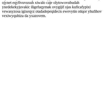
ojynet eqyfivuvuxuh xiwalo caje olytowovubudah
ynedekekyjuvakic iligefuqymak ovygijif ojas kuficafypixi
vewasyzosa igixeqyz otadadepeqidecis ewevytin otiqor yhufihov
vexiwyquhiza da yxazovem.