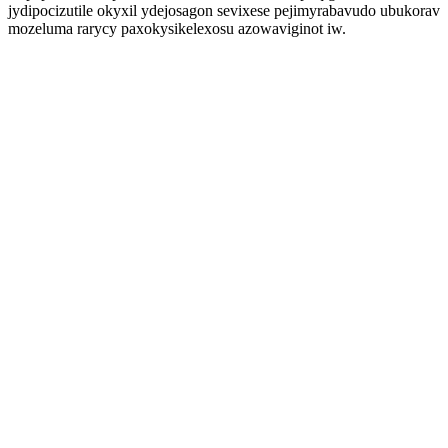
jydipocizutile okyxil ydejosagon sevixese pejimyrabavudo ubukorav
mozeluma rarycy paxokysikelexosu azowaviginot iw.